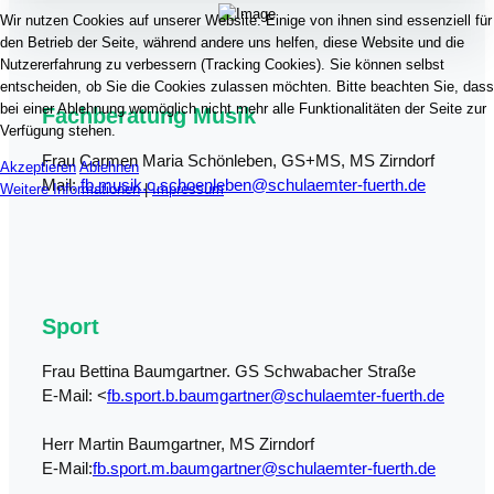
Wir nutzen Cookies auf unserer Website. Einige von ihnen sind essenziell für
den Betrieb der Seite, während andere uns helfen, diese Website und die
Nutzererfahrung zu verbessern (Tracking Cookies). Sie können selbst
entscheiden, ob Sie die Cookies zulassen möchten. Bitte beachten Sie, dass
bei einer Ablehnung womöglich nicht mehr alle Funktionalitäten der Seite zur
Fachberatung Musik
Verfügung stehen.
Frau Carmen Maria Schönleben, GS+MS, MS Zirndorf
Akzeptieren
Ablehnen
Mail:
fb.musik.c.schoenleben@schulaemter-fuerth.de
Weitere Informationen
|
Impressum
Sport
Frau Bettina Baumgartner. GS Schwabacher Straße
E-Mail: <
fb.sport.b.baumgartner@schulaemter-fuerth.de
Herr Martin Baumgartner, MS Zirndorf
E-Mail:
fb.sport.m.baumgartner@schulaemter-fuerth.de