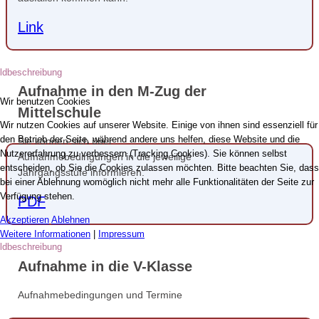
Link
Aufnahme in den M-Zug der
Wir benutzen Cookies
Mittelschule
Wir nutzen Cookies auf unserer Website. Einige von ihnen sind essenziell für
den Betrieb der Seite, während andere uns helfen, diese Website und die
Sie können sich über
Nutzererfahrung zu verbessern (Tracking Cookies). Sie können selbst
Aufnahmebedingungen in die jeweilige
entscheiden, ob Sie die Cookies zulassen möchten. Bitte beachten Sie, dass
Jahrgangsstufe informieren.
bei einer Ablehnung womöglich nicht mehr alle Funktionalitäten der Seite zur
Verfügung stehen.
PDF
Akzeptieren
Ablehnen
Weitere Informationen
|
Impressum
Aufnahme in die V-Klasse
Aufnahmebedingungen und Termine