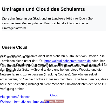
Umfragen und Cloud des Schulamts
Die Schulämter in der Stadt und im Landkreis Fürth verfügen über
verschiedene Meldesysteme. Dazu zählen die Cloud und eine
Umfrageplattform.
Unsere Cloud
Die Cloud des Schulamts dient dem sicheren Austausch von Dateien. Sie
Wir benutzen Cookies
erreichen diese unter der URL
https://cloud.schaemter-fuerth.de
oder über
Wir nutzen Cookies auf unserer Website. Einige von ihnen sind essenziell für
die Schaltfläche. Für den Zugang haben Sie gesonderte Anmeldedaten
den Betrieb der Seite, während andere uns helfen, diese Website und die
erhalten.
Nutzererfahrung zu verbessern (Tracking Cookies). Sie können selbst
entscheiden, ob Sie die Cookies zulassen möchten. Bitte beachten Sie, dass
bei einer Ablehnung womöglich nicht mehr alle Funktionalitäten der Seite zur
Verfügung stehen.
Cloud
Akzeptieren
Ablehnen
Videoanleitung
Weitere Informationen
|
Impressum